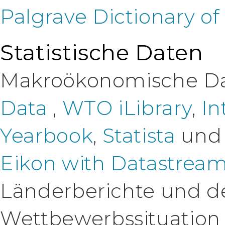
Palgrave Dictionary o
Statistische Daten
Makroökonomische Da
Data
,
WTO iLibrary
,
In
Yearbook
,
Statista
un
Eikon with Datastream
Länderberichte und det
Wettbewerbssituation