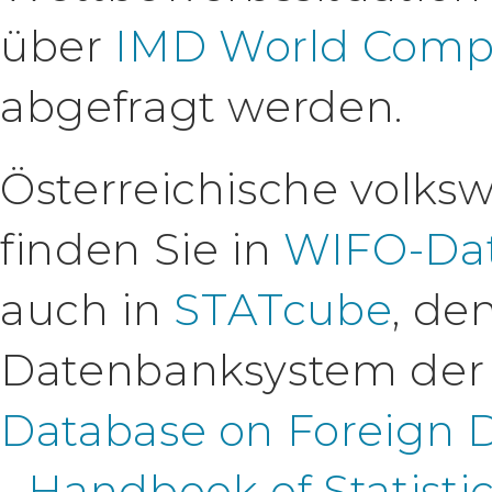
über
IMD World Compe
abgefragt werden.
Österreichische volksw
finden Sie in
WIFO-Da
auch in
STATcube
, de
Datenbanksystem der S
Database on Foreign D
- Handbook of Statisti