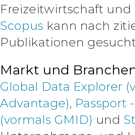
Freizeitwirtschaft un
Scopus
kann nach ziti
Publikationen gesuch
Markt und Branche
Global Data Explorer 
Advantage)
,
Passport 
(vormals GMID)
und
St